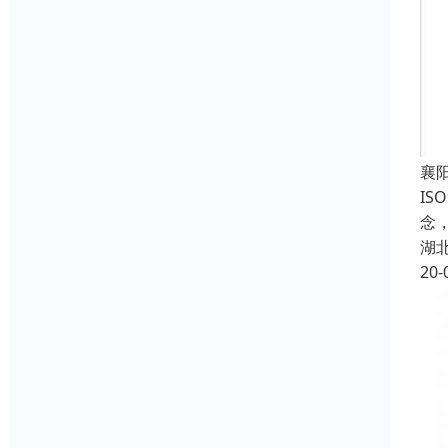
襄
IS
念
湖
20-