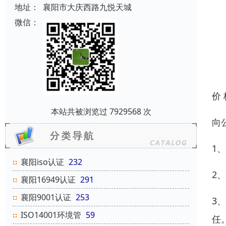
地址：
襄阳市大庆西路九悦天城
微信：
价
本站共被浏览过 7929568 次
向
1
襄阳iso认证
232
2
襄阳16949认证
291
襄阳9001认证
253
3
ISO14001环境管
59
任