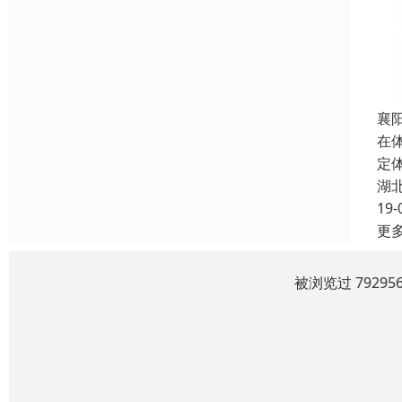
襄
在
定
湖
19-
更
被浏览过 7929