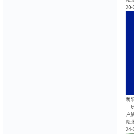
20-
襄
历
户
湖
24-