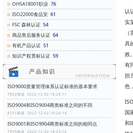
OHSA18001职业
76
认
ISO22000食品安
61
实
FSC 森林认证
54
（
商品售后服务认证
64
具
有机产品认证
51
效
知识产权贯标认证
59
有
担
色
ISO9000质量管理体系认证标准的基本要求
7852阅读 2022-12-02 16:26:11
I
ISO9004和ISO9004两类标准之间的不同
国
8251阅读 2022-12-02 16:24:14
和
ISO9001和ISO9904两类标准之间的相同点
7955阅读 2022-12-02 16:23:14