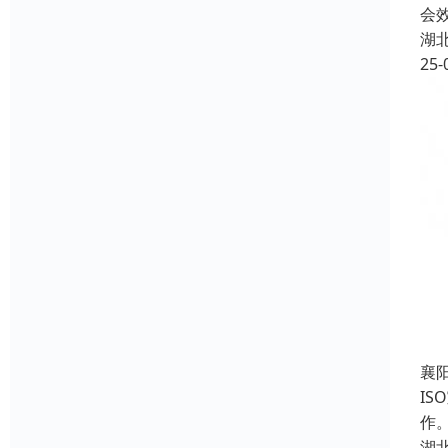
会
湖
25-
襄阳
I
作
湖