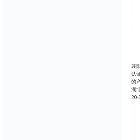
襄阳
认
的
湖
20-