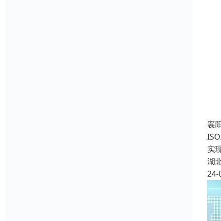
襄
IS
实
湖
24-