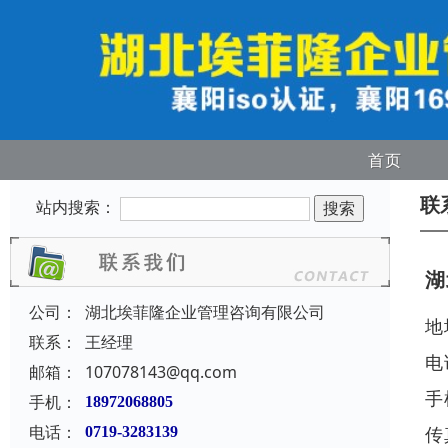
首页
联
站内搜索：
湖
公司：
湖北埃菲隆企业管理咨询有限公司
地
联系：
王经理
电
邮箱：
107078143@qq.com
手
手机：
18972068805
电话：
传
0719-3283139