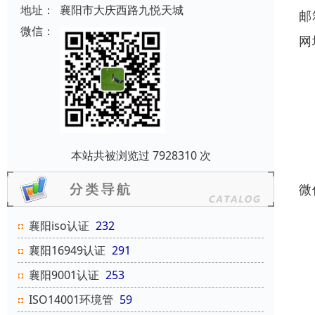
地址：
襄阳市大庆西路九悦天城
邮
微信：
网
本站共被浏览过 7928310 次
微
襄阳iso认证
232
襄阳16949认证
291
襄阳9001认证
253
ISO14001环境管
59