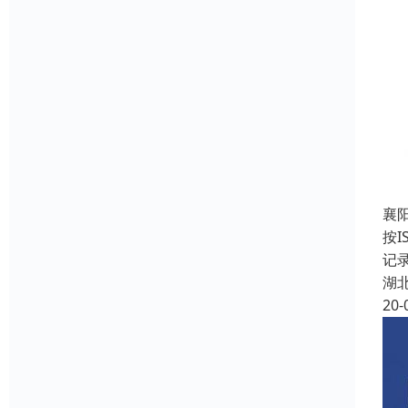
襄阳
按I
记
湖
20-