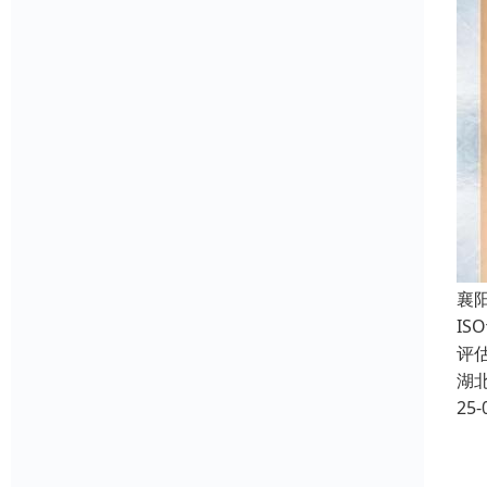
襄
I
评
湖
25-