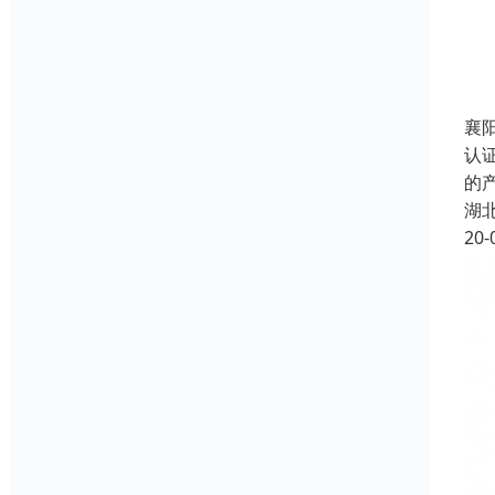
襄阳
认
的
湖
20-