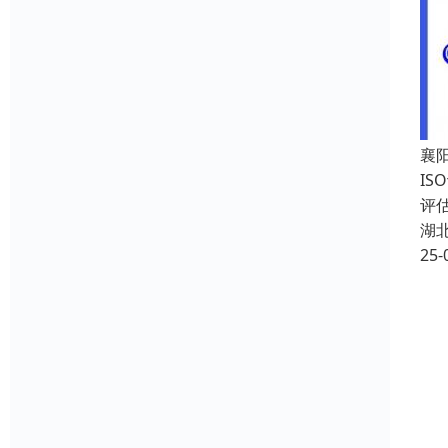
襄
I
评
湖
25-