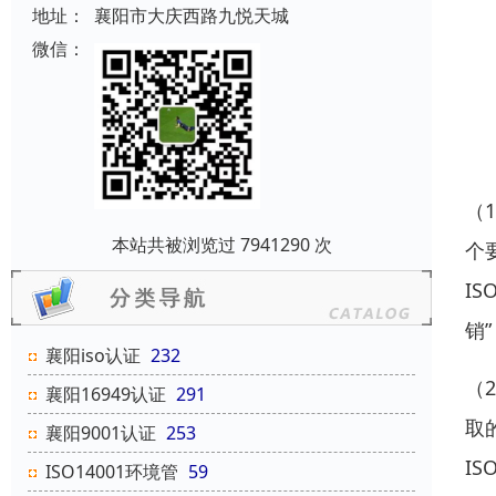
地址：
襄阳市大庆西路九悦天城
微信：
（1
本站共被浏览过 7941290 次
个
I
销
襄阳iso认证
232
（
襄阳16949认证
291
取
襄阳9001认证
253
I
ISO14001环境管
59