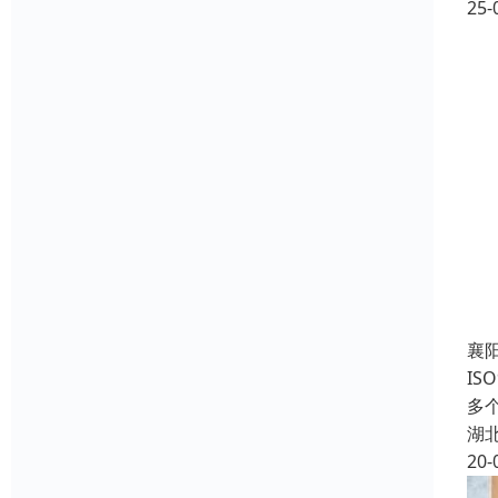
25-
襄
IS
多个
湖
20-