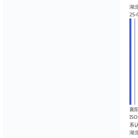
湖
25-
襄
IS
系认
湖