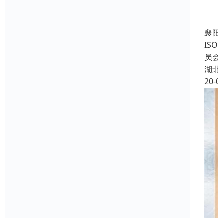
襄
IS
员会
湖
20-