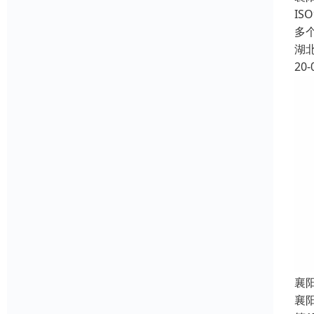
IS
多
湖
20-
襄
襄阳