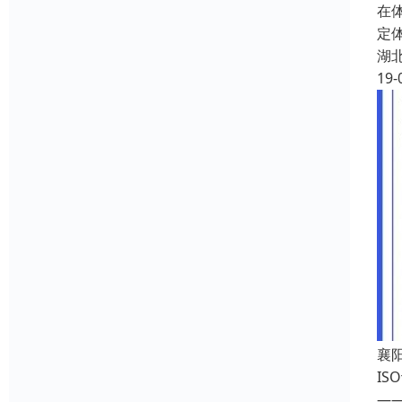
在
定
湖
19-
襄
I
—