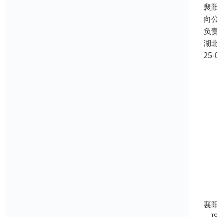
襄
向
负
湖
25-
襄
、