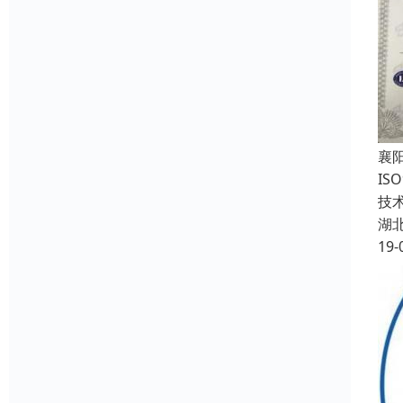
襄
IS
技术
湖
19-