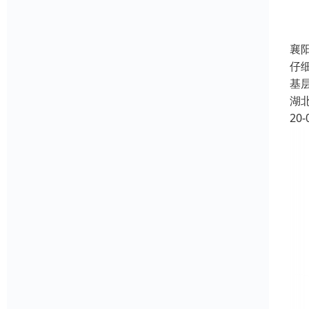
襄
仔
基
湖
20-