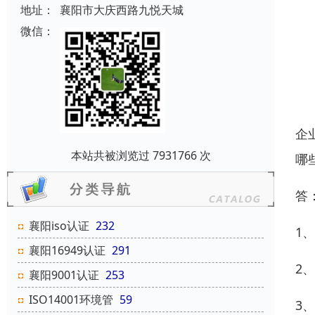
地址：
襄阳市大庆西路九悦天城
微信：
企
本站共被浏览过 7931766 次
哪
答
襄阳iso认证
232
1
襄阳16949认证
291
2
襄阳9001认证
253
ISO14001环境管
59
3