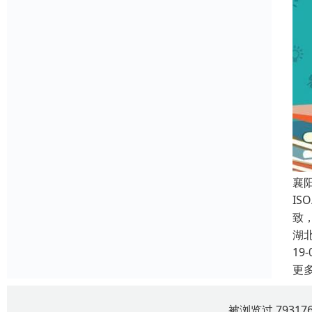
襄
IS
致
湖
19-
更
被浏览过 7931