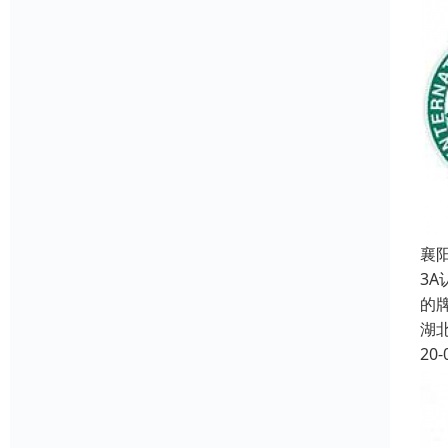
襄阳
3
的
湖
20-