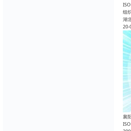
IS
组织
湖
20-
襄
IS