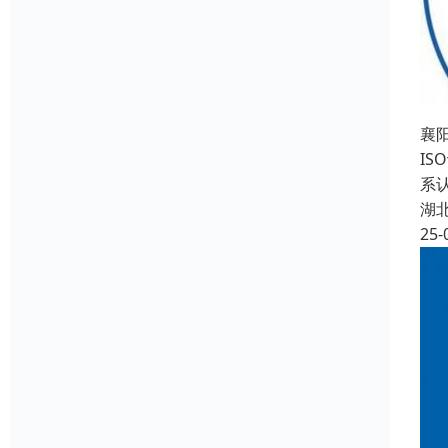
襄
IS
系认
湖
25-