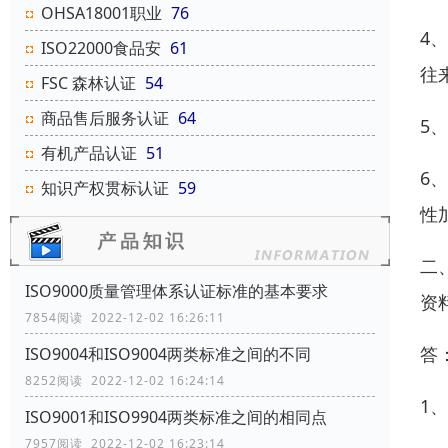
OHSA18001职业
76
4
ISO22000食品安
61
往
FSC 森林认证
54
商品售后服务认证
64
5
有机产品认证
51
6
知识产权贯标认证
59
性
二
ISO9000质量管理体系认证标准的基本要求
资
7854阅读 2022-12-02 16:26:11
答
ISO9004和ISO9004两类标准之间的不同
8252阅读 2022-12-02 16:24:14
1
ISO9001和ISO9904两类标准之间的相同点
7957阅读 2022-12-02 16:23:14