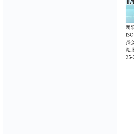
襄
IS
员会
湖
25-