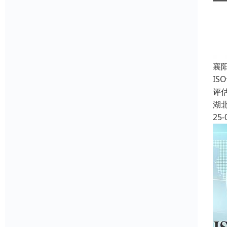
襄
I
评
湖
25-