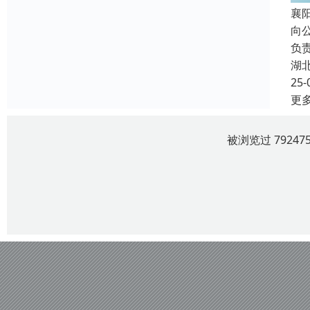
襄
向
负
湖
25-
更
被浏览过 7924