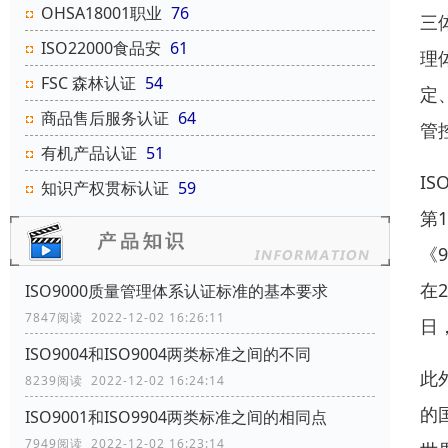
OHSA18001职业
76
三
ISO22000食品安
61
理
FSC 森林认证
54
定
商品售后服务认证
64
管
有机产品认证
51
I
知识产权贯标认证
59
第
《
在
ISO9000质量管理体系认证标准的基本要求
7847阅读 2022-12-02 16:26:11
日
ISO9004和ISO9004两类标准之间的不同
此
8239阅读 2022-12-02 16:24:14
的
ISO9001和ISO9904两类标准之间的相同点
7949阅读 2022-12-02 16:23:14