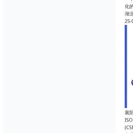
化
湖
25-
襄
I
(C