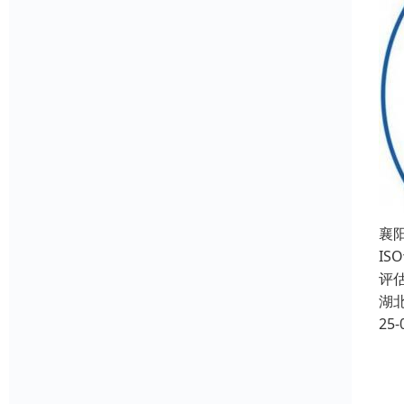
襄
I
评
湖
25-