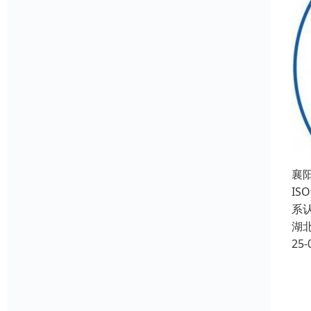
襄阳
IS
系认
湖
25-