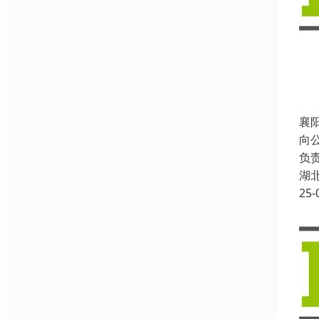
襄阳
向
负
湖
25-