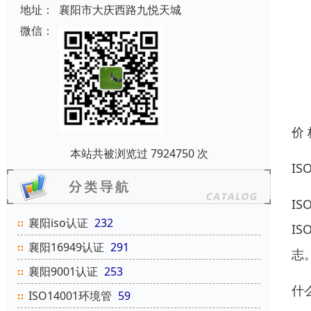
地址：
襄阳市大庆西路九悦天城
微信：
价
本站共被浏览过 7924750 次
I
I
襄阳iso认证
232
I
襄阳16949认证
291
志
襄阳9001认证
253
什
ISO14001环境管
59