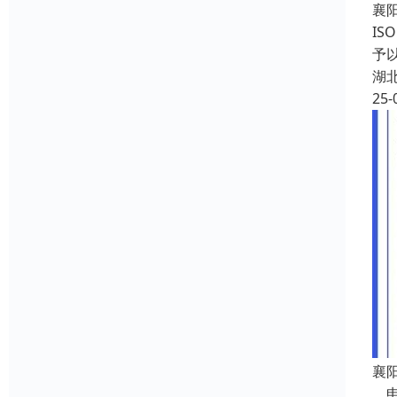
襄
I
予
湖
25-
襄
申