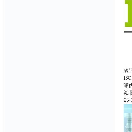
襄
I
评
湖
25-