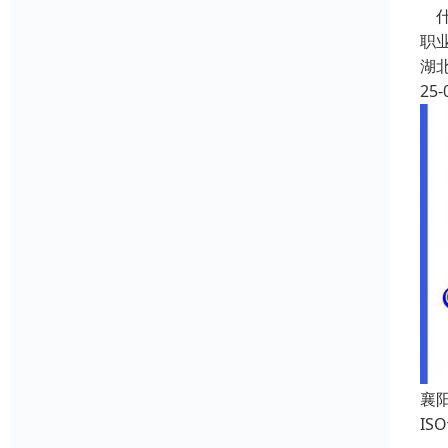
什
职
湖
25-
襄阳
I