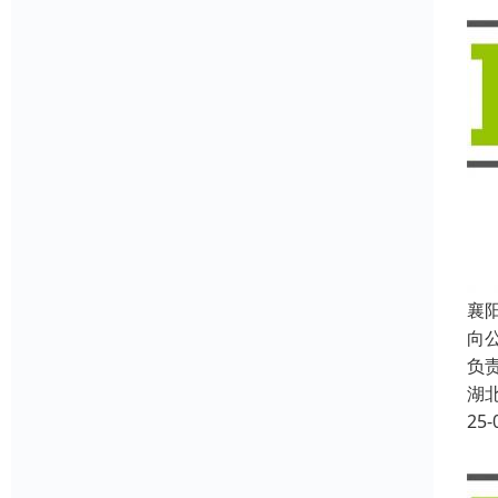
襄阳
向
负
湖
25-