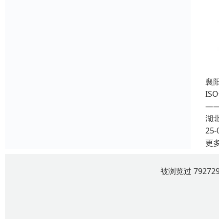
襄
I
—
湖
25-
更
被浏览过 7927