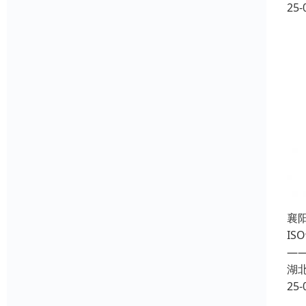
25-
襄阳
I
—
湖
25-