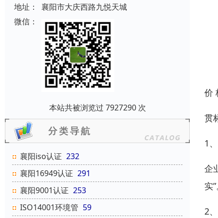
地址：
襄阳市大庆西路九悦天城
微信：
价
本站共被浏览过 7927290 次
贯
1
襄阳iso认证
232
企
襄阳16949认证
291
实
襄阳9001认证
253
ISO14001环境管
59
2