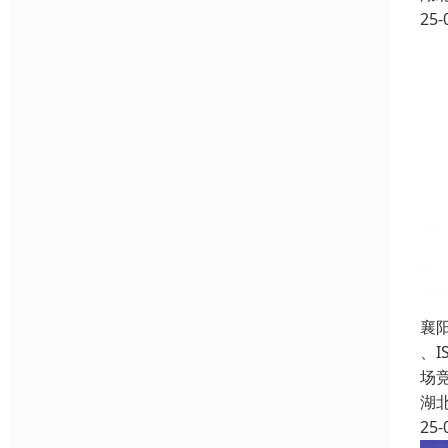
25-
襄
、
场
湖
25-