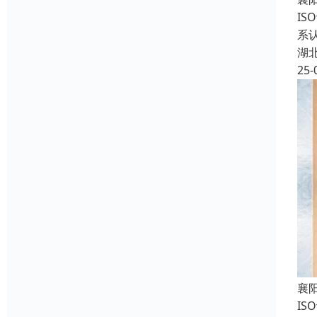
IS
系认
湖
25-
襄
I