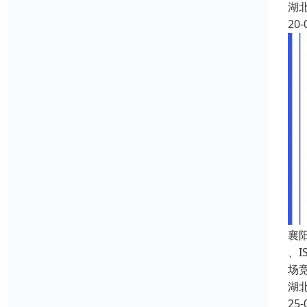
湖
20-
襄
、
场
湖
25-