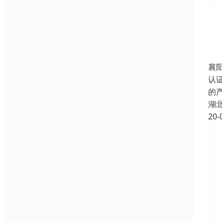
襄阳
认
的
湖
20-