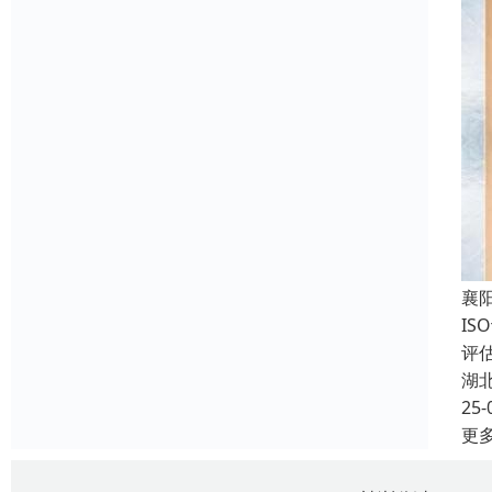
襄
I
评
湖
25-
更