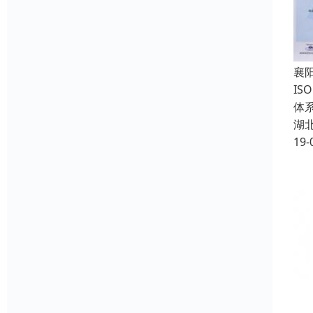
襄
I
体
湖
19-