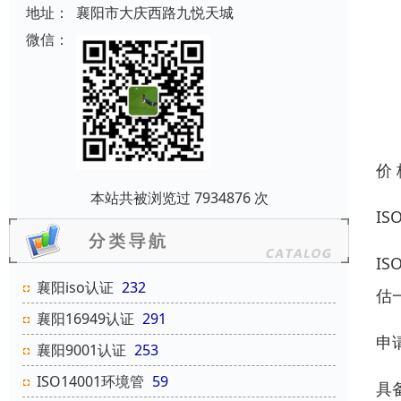
地址：
襄阳市大庆西路九悦天城
微信：
价
本站共被浏览过 7934876 次
I
I
襄阳iso认证
232
估
襄阳16949认证
291
申
襄阳9001认证
253
ISO14001环境管
59
具