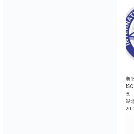
襄
IS
念
湖
20-