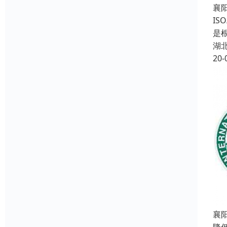
襄
IS
是根
湖
20-
襄