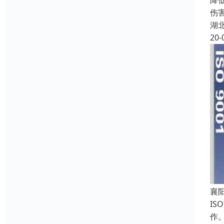
降
伤
湖
20-
襄
I
作