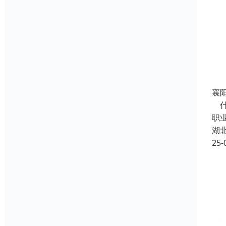
襄阳
什
职
湖
25-