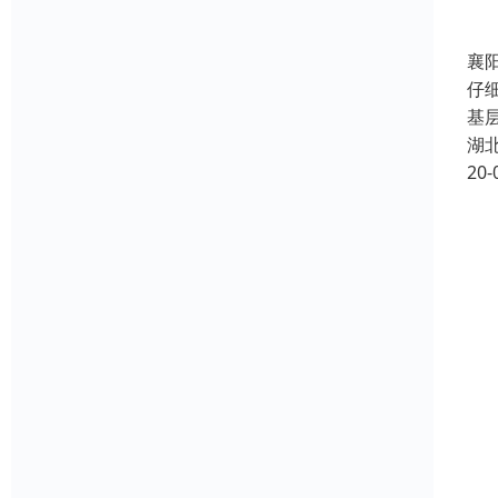
襄
仔
基
湖
20-