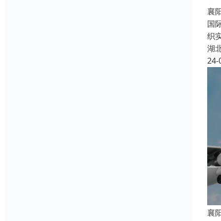
襄阳
国
织实
湖
24-
襄