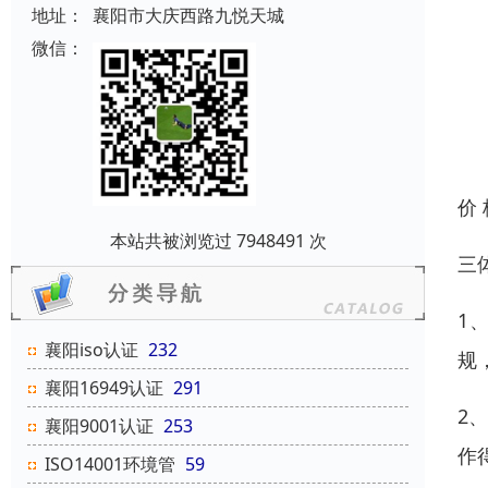
地址：
襄阳市大庆西路九悦天城
微信：
价
本站共被浏览过 7948491 次
三
1
襄阳iso认证
232
规
襄阳16949认证
291
2
襄阳9001认证
253
作
ISO14001环境管
59