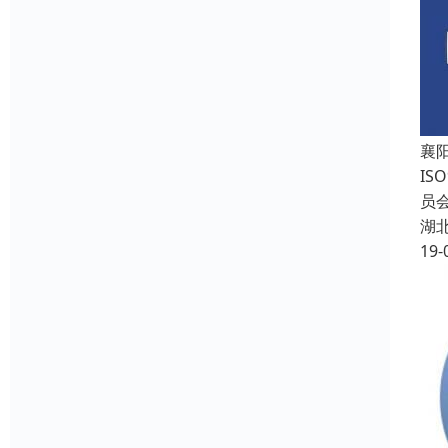
襄
IS
员会
湖
19-