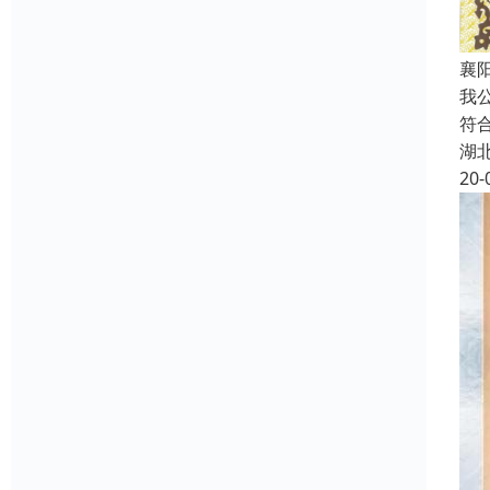
襄阳
我
符
湖
20-