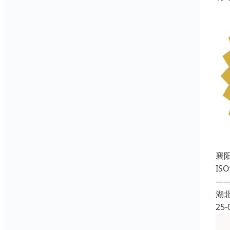
襄
I
—
湖
25-