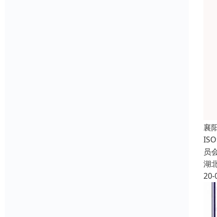
襄
IS
员会
湖
20-