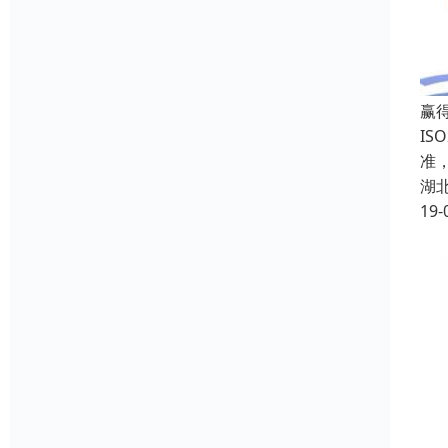
赢得
IS
准
湖
19-