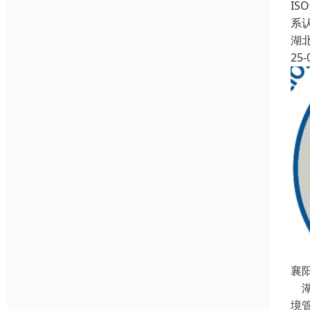
IS
系认
湖
25-
襄
湖
境