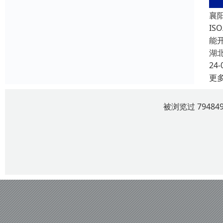
襄
I
能
湖
24-
更
被浏览过 7948