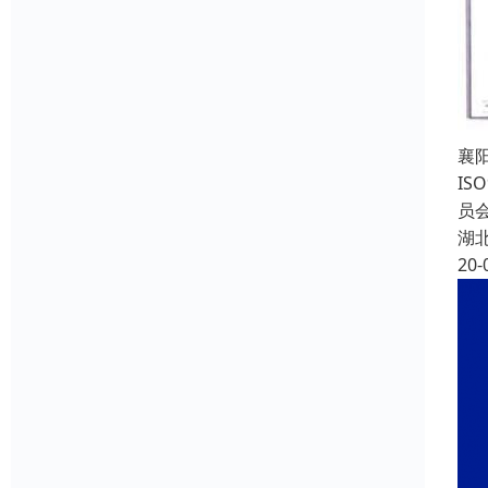
襄
IS
员会
湖
20-