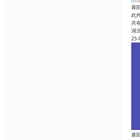
襄
此外
共
湖
25-
襄