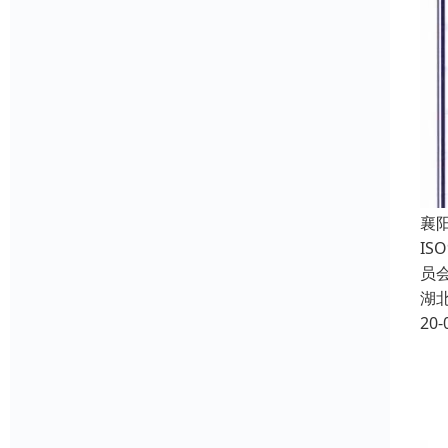
襄
IS
员会
湖
20-