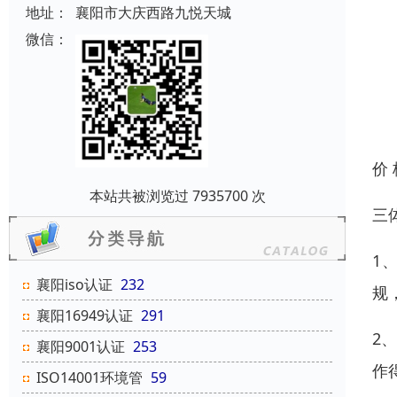
地址：
襄阳市大庆西路九悦天城
微信：
价
本站共被浏览过 7935700 次
三
1
襄阳iso认证
232
规
襄阳16949认证
291
2
襄阳9001认证
253
作
ISO14001环境管
59