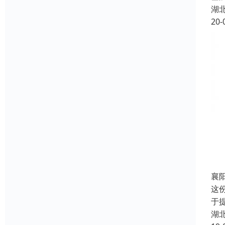
湖
20-
襄
这份
于
湖