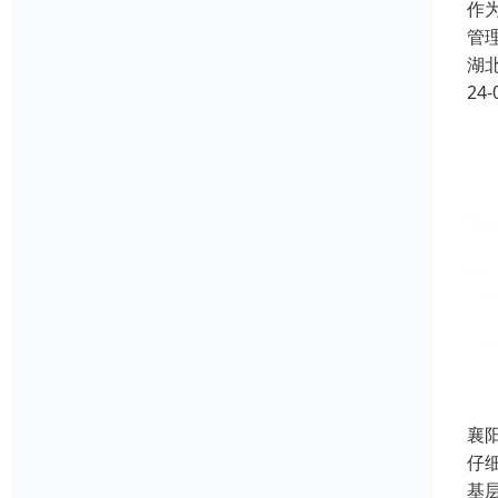
作
管
湖
24-
襄
仔
基