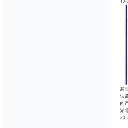
19-
襄
认
的
湖
20-